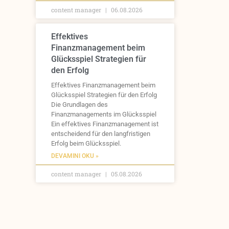
content manager
06.08.2026
Effektives
Finanzmanagement beim
Glücksspiel Strategien für
den Erfolg
Effektives Finanzmanagement beim
Glücksspiel Strategien für den Erfolg
Die Grundlagen des
Finanzmanagements im Glücksspiel
Ein effektives Finanzmanagement ist
entscheidend für den langfristigen
Erfolg beim Glücksspiel.
DEVAMINI OKU »
content manager
05.08.2026