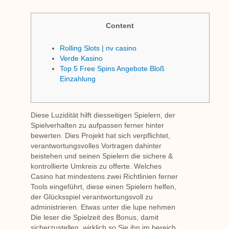
Content
Rolling Slots | nv casino
Verde Kasino
Top 5 Free Spins Angebote Bloß
Einzahlung
Diese Luzidität hilft diesseitigen Spielern, der
Spielverhalten zu aufpassen ferner hinter
bewerten. Dies Projekt hat sich verpflichtet,
verantwortungsvolles Vortragen dahinter
beistehen und seinen Spielern die sichere &
kontrollierte Umkreis zu offerte. Welches
Casino hat mindestens zwei Richtlinien ferner
Tools eingeführt, diese einen Spielern helfen,
der Glücksspiel verantwortungsvoll zu
administrieren.
Etwas unter die lupe nehmen
Die leser die Spielzeit des Bonus, damit
sicherzustellen, wirklich so Sie ihn im bereich