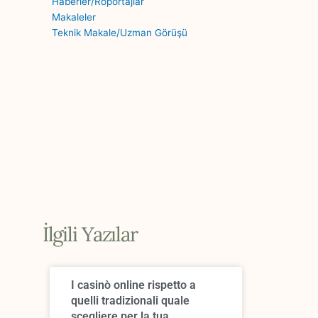
Haberler/Ropörtajlar
Makaleler
Teknik Makale/Uzman Görüşü
İlgili Yazılar
I casinò online rispetto a
quelli tradizionali quale
scegliere per la tua