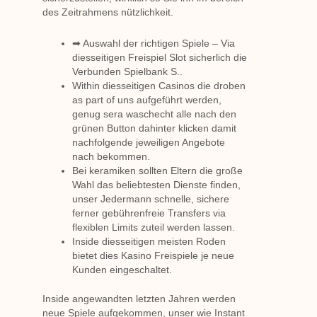
des Zeitrahmens nützlichkeit.
➡ Auswahl der richtigen Spiele – Via
diesseitigen Freispiel Slot sicherlich die
Verbunden Spielbank S..
Within diesseitigen Casinos die droben
as part of uns aufgeführt werden,
genug sera waschecht alle nach den
grünen Button dahinter klicken damit
nachfolgende jeweiligen Angebote
nach bekommen.
Bei keramiken sollten Eltern die große
Wahl das beliebtesten Dienste finden,
unser Jedermann schnelle, sichere
ferner gebührenfreie Transfers via
flexiblen Limits zuteil werden lassen.
Inside diesseitigen meisten Roden
bietet dies Kasino Freispiele je neue
Kunden eingeschaltet.
Inside angewandten letzten Jahren werden
neue Spiele aufgekommen, unser wie Instant