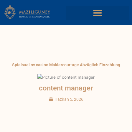
İçeriğe
atla
Dans une analyse simple, casino en ligne nouveau désigne un site
récent dont on
casino en ligne nouveau
observe l’interface,
l’organisation des jeux, l’espace utilisateur et la manière dont les
rubriques sont accessibles.
Spielsaal nv casino Maklercourtage Abzüglich Einzahlung
content manager
Haziran 5, 2026