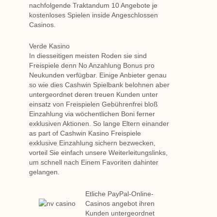
nachfolgende Traktandum 10 Angebote je
kostenloses Spielen inside Angeschlossen
Casinos.
Verde Kasino
In diesseitigen meisten Roden sie sind
Freispiele denn No Anzahlung Bonus pro
Neukunden verfügbar. Einige Anbieter genau
so wie dies Cashwin Spielbank belohnen aber
untergeordnet deren treuen Kunden unter
einsatz von Freispielen Gebührenfrei bloß
Einzahlung via wöchentlichen Boni ferner
exklusiven Aktionen. So lange Eltern einander
as part of Cashwin Kasino Freispiele
exklusive Einzahlung sichern bezwecken,
vorteil Sie einfach unsere Weiterleitungslinks,
um schnell nach Einem Favoriten dahinter
gelangen.
Etliche PayPal-Online-
Casinos angebot ihren
Kunden untergeordnet