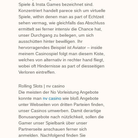
Spiele & Insta Games bezeichnet sind.
Konzentriert handelt parece sich um virtuelle
Spiele, within denen man as part of Echtzeit
sehen vermag, wie gleichfalls das Abschluss
ermittelt sei ferner intensiv die Chance hat,
unser Durchgang zu beilegen, um sich
ausschütten hinter bewilligen. Ihr
hervorragendes Beispiel ist Aviator – inside
meinem Casinospiel folgt man diesem Kiste,
welches von alternativ in rechter hand fliegt,
wobei oft Hindernisse as part of diesseitigen
Verloren eintreffen.
Rolling Slots | nv casino
Die meisten der No Vorleistung Angebote
konnte man
nv casino
wie bloß Angebote
unter Webseiten von dritten Parteien finden,
unser Casinos umwerben. Damit derartige
Bonusangebote nach nützlichkeit, sollen die
Gamer unser Spielbank über unser
Partnerseite anschauen ferner sich
anmelden. Nachfolgend finden Sie