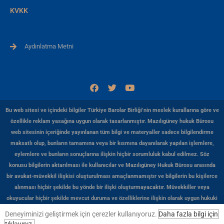
KVKK
Aydınlatma Metni
F
T
Y
a
w
o
c
i
u
e
t
t
Bu web sitesi ve içindeki bilgiler Türkiye Barolar Birliği’nin meslek kurallarına göre ve
b
t
u
özellikle reklam yasağına uygun olarak tasarlanmıştır. Mazılıgüney hukuk Bürosu
o
e
b
web sitesinin içeriğinde yayınlanan tüm bilgi ve materyaller sadece bilgilendirme
o
r
e
k
maksatlı olup, bunların tamamına veya bir kısmına dayanılarak yapılan işlemlere,
eylemlere ve bunların sonuçlarına ilişkin hiçbir sorumluluk kabul edilmez. Söz
konusu bilgilerin aktarılması ile kullanıcılar ve Mazılıgüney Hukuk Bürosu arasında
bir avukat-müvekkil ilişkisi oluşturulması amaçlanmamıştır ve bilgilerin bu kişilerce
alınması hiçbir şekilde bu yönde bir ilişki oluşturmayacaktır. Müvekkiller veya
okuyucular hiçbir şekilde mevcut duruma ve özelliklerine ilişkin olarak uygun hukuki
veya başka herhangi bir profesyonel görüş almadan, Mazılıgüney Hukuk Bürosu web
Deneyiminizi geliştirmek için çerezler kullanıyoruz.
Daha fazla bilgi için
sitesinde yer alan herhangi bir hususa dayanarak bir eylemde bulunmamalıdırlar.