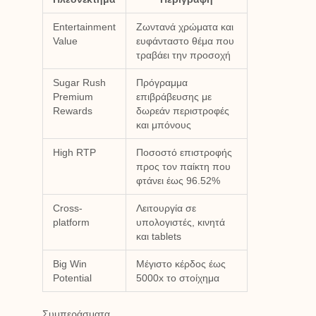
Entertainment
Ζωντανά χρώματα και
Value
ευφάνταστο θέμα που
τραβάει την προσοχή
Sugar Rush
Πρόγραμμα
Premium
επιβράβευσης με
Rewards
δωρεάν περιστροφές
και μπόνους
High RTP
Ποσοστό επιστροφής
προς τον παίκτη που
φτάνει έως 96.52%
Cross-
Λειτουργία σε
platform
υπολογιστές, κινητά
και tablets
Big Win
Μέγιστο κέρδος έως
Potential
5000x το στοίχημα
Συμπεράσματα