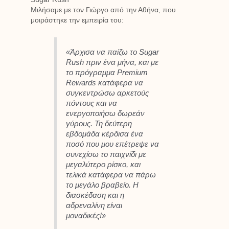
Μιλήσαμε με τον Γιώργο από την Αθήνα, που
μοιράστηκε την εμπειρία του:
«Άρχισα να παίζω το Sugar
Rush πριν ένα μήνα, και με
το πρόγραμμα Premium
Rewards κατάφερα να
συγκεντρώσω αρκετούς
πόντους και να
ενεργοποιήσω δωρεάν
γύρους. Τη δεύτερη
εβδομάδα κέρδισα ένα
ποσό που μου επέτρεψε να
συνεχίσω το παιχνίδι με
μεγαλύτερο ρίσκο, και
τελικά κατάφερα να πάρω
το μεγάλο βραβείο. Η
διασκέδαση και η
αδρεναλίνη είναι
μοναδικές!»