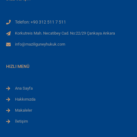
Telefon: +90 312 511 7 511
Korkutreis Mah. Necatibey Cad. No:22/29 Çankaya Ankara
info@maziliguneyhukuk.com
HIZLI MENÜ
Ana Sayfa
Hakkımızda
Makaleler
İletişim