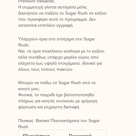
Premium Rewards;
Η συμμετοχή γίνεται αυτόματα μόλις
ξεκινήσετε να παίζετε το Sugar Rush σε καζίνο
που προσφέρει αυτό το πρόγραμμα. Δεν
απαιτείται επιπλέον εγγραφή.
Υπάρχουν όρια στο στοίχημα στο Sugar
Rush;
Ναι, τα όρια ποικίλλουν ανάλογα με το καζίνο,
αλλά συνήθως υπάρχει μεγάλο εύρος από
ελάχιστα έως υψηλά στοιχήματα, ιδανικό για
όλους τους τύπους παικτών.
Μπορώ να παίξω το Sugar Rush από το
κινητό μου;
Φυσικά, το παιχνίδι έχει βελτιστοποιηθεί
πλήρως για κινητές συσκευές με γρήγορη
φόρτωση και εύχρηστη διεπαφή.
Πίνακας: Βασικά Πλεονεκτήματα του Sugar
Rush
Πλεονέκτημα
Περιγραφή