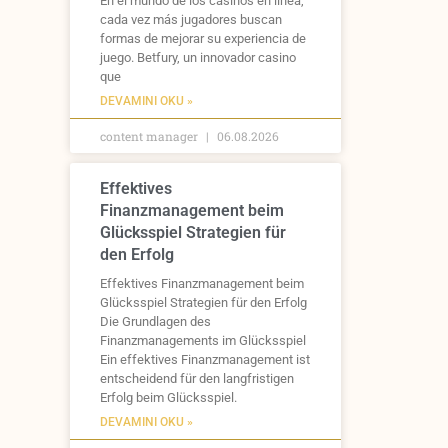
En el mundo de los casinos en línea,
cada vez más jugadores buscan
formas de mejorar su experiencia de
juego. Betfury, un innovador casino
que
DEVAMINI OKU »
content manager
06.08.2026
Effektives
Finanzmanagement beim
Glücksspiel Strategien für
den Erfolg
Effektives Finanzmanagement beim
Glücksspiel Strategien für den Erfolg
Die Grundlagen des
Finanzmanagements im Glücksspiel
Ein effektives Finanzmanagement ist
entscheidend für den langfristigen
Erfolg beim Glücksspiel.
DEVAMINI OKU »