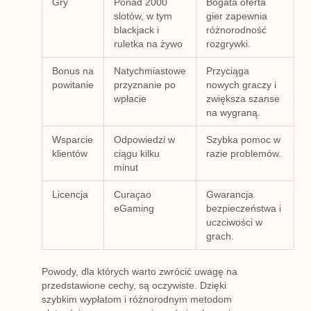
Gry
Ponad 2000
Bogata oferta
slotów, w tym
gier zapewnia
blackjack i
różnorodność
ruletka na żywo
rozgrywki.
Bonus na
Natychmiastowe
Przyciąga
powitanie
przyznanie po
nowych graczy i
wpłacie
zwiększa szanse
na wygraną.
Wsparcie
Odpowiedzi w
Szybka pomoc w
klientów
ciągu kilku
razie problemów.
minut
Licencja
Curaçao
Gwarancja
eGaming
bezpieczeństwa i
uczciwości w
grach.
Powody, dla których warto zwrócić uwagę na
przedstawione cechy, są oczywiste. Dzięki
szybkim wypłatom i różnorodnym metodom