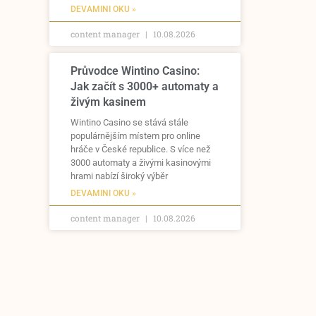
DEVAMINI OKU »
content manager
10.08.2026
Průvodce Wintino Casino:
Jak začít s 3000+ automaty a
živým kasinem
Wintino Casino se stává stále
populárnějším místem pro online
hráče v České republice. S více než
3000 automaty a živými kasinovými
hrami nabízí široký výběr
DEVAMINI OKU »
content manager
10.08.2026