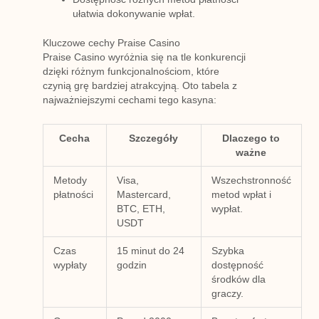
ułatwia dokonywanie wpłat.
Kluczowe cechy Praise Casino
Praise Casino wyróżnia się na tle konkurencji
dzięki różnym funkcjonalnościom, które
czynią grę bardziej atrakcyjną. Oto tabela z
najważniejszymi cechami tego kasyna:
Cecha
Szczegóły
Dlaczego to
ważne
Metody
Visa,
Wszechstronność
płatności
Mastercard,
metod wpłat i
BTC, ETH,
wypłat.
USDT
Czas
15 minut do 24
Szybka
wypłaty
godzin
dostępność
środków dla
graczy.