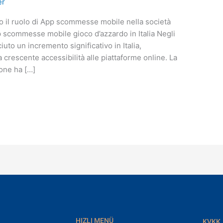
er
do il ruolo di App scommesse mobile nella società
p scommesse mobile gioco d’azzardo in Italia Negli
iuto un incremento significativo in Italia,
a crescente accessibilità alle piattaforme online. La
one ha […]
HIZLI MENÜ
KVKK