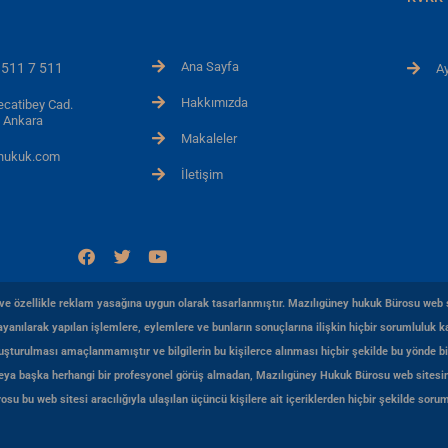
Ana Sayfa
 511 7 511
Ay
Hakkımızda
ecatibey Cad.
 Ankara
Makaleler
yhukuk.com
İletişim
F
T
Y
a
w
o
c
i
u
e
t
t
re ve özellikle reklam yasağına uygun olarak tasarlanmıştır. Mazılıgüney hukuk Bürosu web s
b
t
u
anılarak yapılan işlemlere, eylemlere ve bunların sonuçlarına ilişkin hiçbir sorumluluk ka
o
e
b
o
r
e
luşturulması amaçlanmamıştır ve bilgilerin bu kişilerce alınması hiçbir şekilde bu yönde bi
k
 veya başka herhangi bir profesyonel görüş almadan, Mazılıgüney Hukuk Bürosu web sitesin
 bu web sitesi aracılığıyla ulaşılan üçüncü kişilere ait içeriklerden hiçbir şekilde soruml