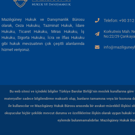
Mazılıgüney Hukuk ve Danışmanlık Bürosu
Telefon: +90 312
olarak, Ceza Hukuku, Tazminat Hukuk, İdare
Korkutreis Mah. N
Hukuku, Ticaret Hukuku, Miras Hukuku, İş
No:22/29 Çankaya
Hukuku, Sigorta Hukuku, İcra ve İflas Hukuku
gibi hukuk mevzuatının çok çeşitli alanlarında
info@maziligune
hizmet veriyoruz.
Bu web sitesi ve içindeki bilgiler Türkiye Barolar Birliği’nin meslek kurallarına gö
materyaller sadece bilgilendirme maksatlı olup, bunların tamamına veya bir kısmına day
ile kullanıcılar ve Mazılıgüney Hukuk Bürosu arasında bir avukat-müvekkil ilişkisi o
okuyucular hiçbir şekilde mevcut duruma ve özelliklerine ilişkin olarak uygun hukuki
eylemde bulunmamalıdırlar. Mazılıgüney Hukuk Bürosu