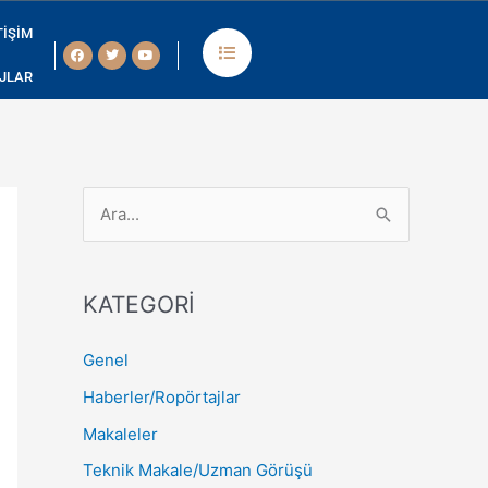
TIŞIM
Facebook
Twitter
Youtube
JLAR
isation des jeux, l’espace
S
e
a
KATEGORİ
r
c
Genel
h
Haberler/Ropörtajlar
f
Makaleler
o
Teknik Makale/Uzman Görüşü
r