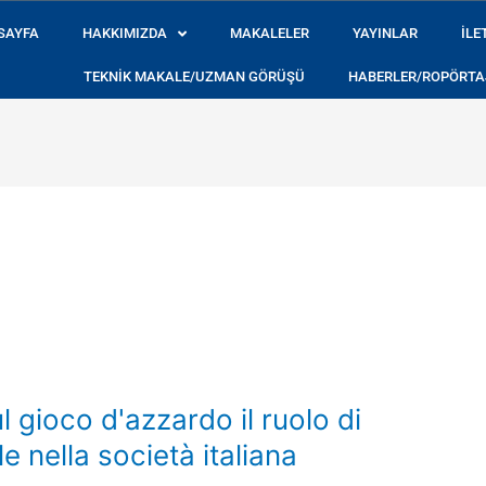
SAYFA
HAKKIMIZDA
MAKALELER
YAYINLAR
İLE
TEKNIK MAKALE/UZMAN GÖRÜŞÜ
HABERLER/ROPÖRTA
e récent dont on
casino en ligne nouveau
observe l’interface, l’organ
l gioco d'azzardo il ruolo di
nella società italiana