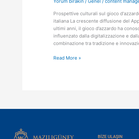
Yorum bırakın
/
Genel
/
content manag
gioco
d'azzardo
Prospettive culturali sul gioco d'azzar
il
italiana La crescente diffusione del Ap
ruolo
ultimi anni, il gioco d’azzardo ha conosc
di
influenzato dalla digitalizzazione e dall
App
combinazione tra tradizione e innovazi
scommesse
mobile
Read More »
nella
società
italiana
BIZE ULAŞIN