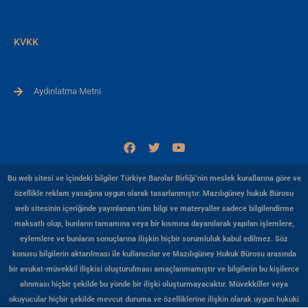
KVKK
Aydınlatma Metni
F
T
Y
a
w
o
c
i
u
e
t
t
Bu web sitesi ve içindeki bilgiler Türkiye Barolar Birliği’nin meslek kurallarına göre ve
b
t
u
özellikle reklam yasağına uygun olarak tasarlanmıştır. Mazılıgüney hukuk Bürosu
o
e
b
web sitesinin içeriğinde yayınlanan tüm bilgi ve materyaller sadece bilgilendirme
o
r
e
k
maksatlı olup, bunların tamamına veya bir kısmına dayanılarak yapılan işlemlere,
eylemlere ve bunların sonuçlarına ilişkin hiçbir sorumluluk kabul edilmez. Söz
konusu bilgilerin aktarılması ile kullanıcılar ve Mazılıgüney Hukuk Bürosu arasında
bir avukat-müvekkil ilişkisi oluşturulması amaçlanmamıştır ve bilgilerin bu kişilerce
alınması hiçbir şekilde bu yönde bir ilişki oluşturmayacaktır. Müvekkiller veya
okuyucular hiçbir şekilde mevcut duruma ve özelliklerine ilişkin olarak uygun hukuki