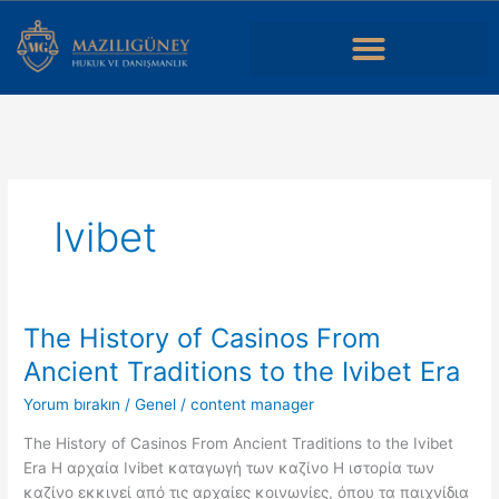
İçeriğe
atla
Dans une analyse simple, casino en ligne nouveau désigne un site
récent dont on
casino en ligne nouveau
observe l’interface,
l’organisation des jeux, l’espace utilisateur et la manière dont les
rubriques sont accessibles.
Ivibet
The History of Casinos From
The
History
Ancient Traditions to the Ivibet Era
of
Yorum bırakın
/
Genel
/
content manager
Casinos
From
The History of Casinos From Ancient Traditions to the Ivibet
Ancient
Era Η αρχαία Ivibet καταγωγή των καζίνο Η ιστορία των
Traditions
καζίνο εκκινεί από τις αρχαίες κοινωνίες, όπου τα παιχνίδια