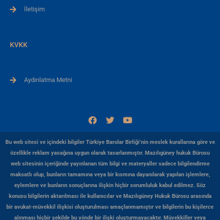
İletişim
KVKK
Aydınlatma Metni
F
T
Y
a
w
o
c
i
u
e
t
t
Bu web sitesi ve içindeki bilgiler Türkiye Barolar Birliği’nin meslek kurallarına göre ve
b
t
u
özellikle reklam yasağına uygun olarak tasarlanmıştır. Mazılıgüney hukuk Bürosu
o
e
b
web sitesinin içeriğinde yayınlanan tüm bilgi ve materyaller sadece bilgilendirme
o
r
e
k
maksatlı olup, bunların tamamına veya bir kısmına dayanılarak yapılan işlemlere,
eylemlere ve bunların sonuçlarına ilişkin hiçbir sorumluluk kabul edilmez. Söz
konusu bilgilerin aktarılması ile kullanıcılar ve Mazılıgüney Hukuk Bürosu arasında
bir avukat-müvekkil ilişkisi oluşturulması amaçlanmamıştır ve bilgilerin bu kişilerce
alınması hiçbir şekilde bu yönde bir ilişki oluşturmayacaktır. Müvekkiller veya