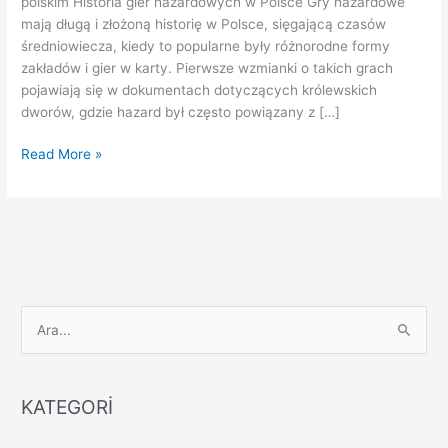
polskim Historia gier hazardowych w Polsce Gry hazardowe
społeczeństwie
mają długą i złożoną historię w Polsce, sięgającą czasów
polskim
średniowiecza, kiedy to popularne były różnorodne formy
zakładów i gier w karty. Pierwsze wzmianki o takich grach
pojawiają się w dokumentach dotyczących królewskich
dworów, gdzie hazard był często powiązany z […]
Read More »
S
e
a
KATEGORİ
r
c