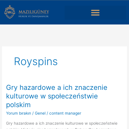
İçeriğe
atla
Dans une analyse simple, casino en ligne nouveau désigne un site
récent dont on
casino en ligne nouveau
observe l’interface,
l’organisation des jeux, l’espace utilisateur et la manière dont les
rubriques sont accessibles.
Royspins
Gry hazardowe a ich znaczenie
Gry
hazardowe
kulturowe w społeczeństwie
a
polskim
ich
znaczenie
Yorum bırakın
/
Genel
/
content manager
kulturowe
Gry hazardowe a ich znaczenie kulturowe w społeczeństwie
w