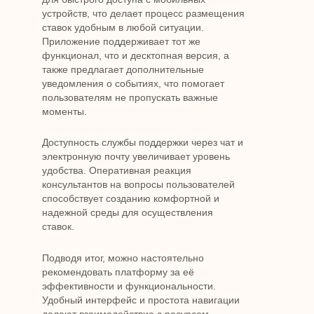
устройств, что делает процесс размещения
ставок удобным в любой ситуации.
Приложение поддерживает тот же
функционал, что и десктопная версия, а
также предлагает дополнительные
уведомления о событиях, что помогает
пользователям не пропускать важные
моменты.
Доступность службы поддержки через чат и
электронную почту увеличивает уровень
удобства. Оперативная реакция
консультантов на вопросы пользователей
способствует созданию комфортной и
надежной среды для осуществления
ставок.
Подводя итог, можно настоятельно
рекомендовать платформу за её
эффективности и функциональности.
Удобный интерфейс и простота навигации
делают взаимодействие с ресурсом