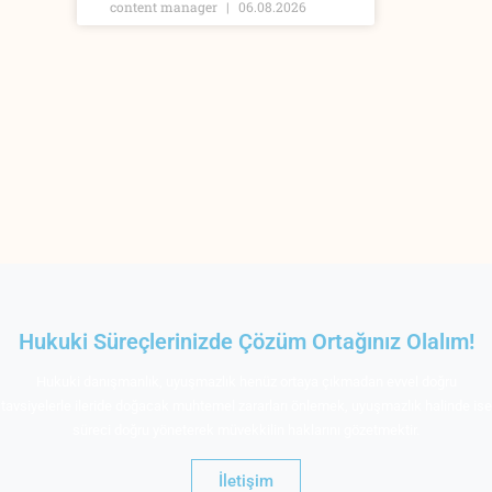
content manager
06.08.2026
Hukuki Süreçlerinizde Çözüm Ortağınız Olalım!
Hukuki danışmanlık, uyuşmazlık henüz ortaya çıkmadan evvel doğru
tavsiyelerle ileride doğacak muhtemel zararları önlemek, uyuşmazlık halinde ise
süreci doğru yöneterek müvekkilin haklarını gözetmektir.
İletişim