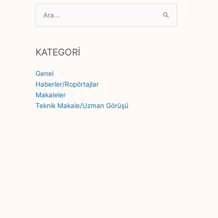
Search
for:
KATEGORİ
Genel
Haberler/Ropörtajlar
Makaleler
Teknik Makale/Uzman Görüşü