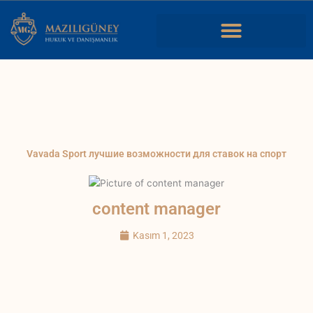
İçeriğe
atla
Dans une analyse simple, casino en ligne nouveau désigne un site
récent dont on
casino en ligne nouveau
observe l’interface,
l’organisation des jeux, l’espace utilisateur et la manière dont les
rubriques sont accessibles.
Vavada Sport лучшие возможности для ставок на спорт
content manager
Kasım 1, 2023