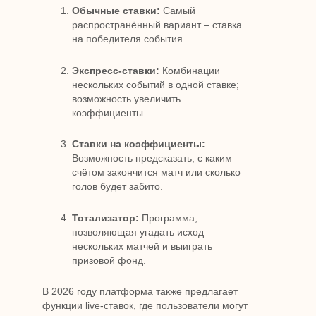
Обычные ставки:
Самый
распространённый вариант – ставка
на победителя события.
Экспресс-ставки:
Комбинации
нескольких событий в одной ставке;
возможность увеличить
коэффициенты.
Ставки на коэффициенты:
Возможность предсказать, с каким
счётом закончится матч или сколько
голов будет забито.
Тотализатор:
Программа,
позволяющая угадать исход
нескольких матчей и выиграть
призовой фонд.
В 2026 году платформа также предлагает
функции live-ставок, где пользователи могут