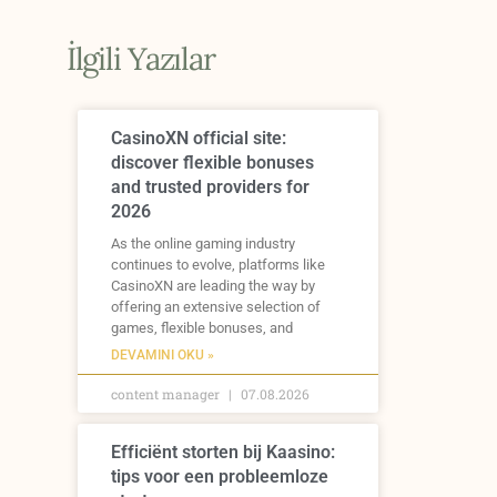
İlgili Yazılar
CasinoXN official site:
discover flexible bonuses
and trusted providers for
2026
As the online gaming industry
continues to evolve, platforms like
CasinoXN are leading the way by
offering an extensive selection of
games, flexible bonuses, and
DEVAMINI OKU »
content manager
07.08.2026
Efficiënt storten bij Kaasino:
tips voor een probleemloze