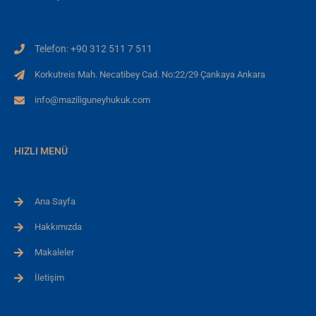
Telefon: +90 312 511 7 511
Korkutreis Mah. Necatibey Cad. No:22/29 Çankaya Ankara
info@maziliguneyhukuk.com
HIZLI MENÜ
Ana Sayfa
Hakkımızda
Makaleler
İletişim