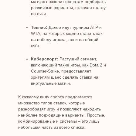
матчах позволит фанатам подбирать
различные варианты, включая ставку
на очки.
Теннис:
Далее идут турниры ATP и
WTA, на которых можно ставить как
на победу игрока, так и на общий
счёт.
Киберспорт:
Растущий сегмент,
включающий такие игры, как Dota 2 и
Counter-Strike, предоставляет
зрителям шанс сделать ставки на
виртуальные матчи.
К каждому виду спорта предлагается
множество типов ставок, которые
разнообразят игру и позволяют находить
наиболее подходящие варианты. Простые,
комбинированные и системы – это лишь
небольшая часть из всего списка.