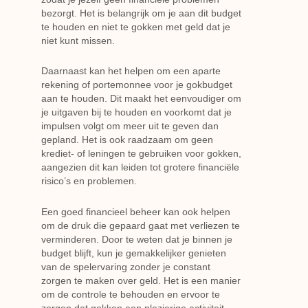
bezorgt. Het is belangrijk om je aan dit budget
te houden en niet te gokken met geld dat je
niet kunt missen.
Daarnaast kan het helpen om een aparte
rekening of portemonnee voor je gokbudget
aan te houden. Dit maakt het eenvoudiger om
je uitgaven bij te houden en voorkomt dat je
impulsen volgt om meer uit te geven dan
gepland. Het is ook raadzaam om geen
krediet- of leningen te gebruiken voor gokken,
aangezien dit kan leiden tot grotere financiële
risico’s en problemen.
Een goed financieel beheer kan ook helpen
om de druk die gepaard gaat met verliezen te
verminderen. Door te weten dat je binnen je
budget blijft, kun je gemakkelijker genieten
van de spelervaring zonder je constant
zorgen te maken over geld. Het is een manier
om de controle te behouden en ervoor te
zorgen dat gokken een plezierige activiteit