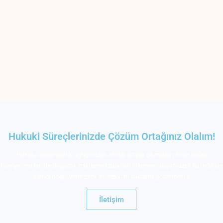
Hukuki Süreçlerinizde Çözüm Ortağınız Olalım!
Hukuki danışmanlık, uyuşmazlık henüz ortaya çıkmadan evvel doğru
tavsiyelerle ileride doğacak muhtemel zararları önlemek, uyuşmazlık halinde ise
süreci doğru yöneterek müvekkilin haklarını gözetmektir.
İletişim