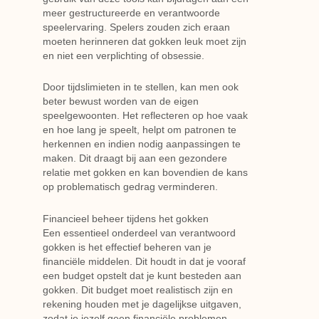
meer gestructureerde en verantwoorde
speelervaring. Spelers zouden zich eraan
moeten herinneren dat gokken leuk moet zijn
en niet een verplichting of obsessie.
Door tijdslimieten in te stellen, kan men ook
beter bewust worden van de eigen
speelgewoonten. Het reflecteren op hoe vaak
en hoe lang je speelt, helpt om patronen te
herkennen en indien nodig aanpassingen te
maken. Dit draagt bij aan een gezondere
relatie met gokken en kan bovendien de kans
op problematisch gedrag verminderen.
Financieel beheer tijdens het gokken
Een essentieel onderdeel van verantwoord
gokken is het effectief beheren van je
financiële middelen. Dit houdt in dat je vooraf
een budget opstelt dat je kunt besteden aan
gokken. Dit budget moet realistisch zijn en
rekening houden met je dagelijkse uitgaven,
zodat je jezelf geen financiële problemen