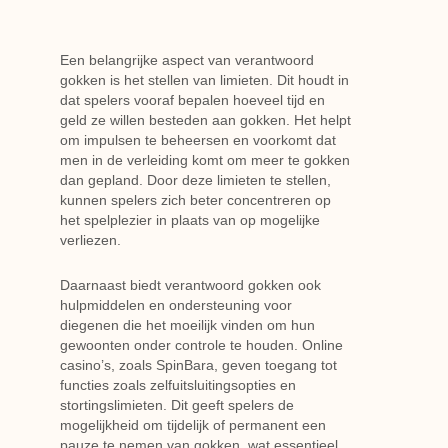
Een belangrijke aspect van verantwoord
gokken is het stellen van limieten. Dit houdt in
dat spelers vooraf bepalen hoeveel tijd en
geld ze willen besteden aan gokken. Het helpt
om impulsen te beheersen en voorkomt dat
men in de verleiding komt om meer te gokken
dan gepland. Door deze limieten te stellen,
kunnen spelers zich beter concentreren op
het spelplezier in plaats van op mogelijke
verliezen.
Daarnaast biedt verantwoord gokken ook
hulpmiddelen en ondersteuning voor
diegenen die het moeilijk vinden om hun
gewoonten onder controle te houden. Online
casino’s, zoals SpinBara, geven toegang tot
functies zoals zelfuitsluitingsopties en
stortingslimieten. Dit geeft spelers de
mogelijkheid om tijdelijk of permanent een
pauze te nemen van gokken, wat essentieel