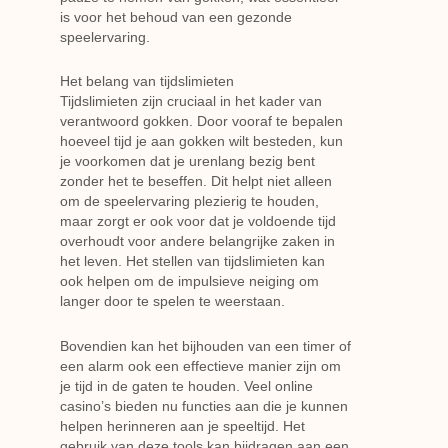
is voor het behoud van een gezonde
speelervaring.
Het belang van tijdslimieten
Tijdslimieten zijn cruciaal in het kader van
verantwoord gokken. Door vooraf te bepalen
hoeveel tijd je aan gokken wilt besteden, kun
je voorkomen dat je urenlang bezig bent
zonder het te beseffen. Dit helpt niet alleen
om de speelervaring plezierig te houden,
maar zorgt er ook voor dat je voldoende tijd
overhoudt voor andere belangrijke zaken in
het leven. Het stellen van tijdslimieten kan
ook helpen om de impulsieve neiging om
langer door te spelen te weerstaan.
Bovendien kan het bijhouden van een timer of
een alarm ook een effectieve manier zijn om
je tijd in de gaten te houden. Veel online
casino’s bieden nu functies aan die je kunnen
helpen herinneren aan je speeltijd. Het
gebruik van deze tools kan bijdragen aan een