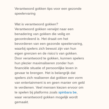
Verantwoord gokken tips voor een gezonde
speelervaring
Wat is verantwoord gokken?
Verantwoord gokken verwijst naar een
benadering van gokken die veilig en
gecontroleerd is. Het draait om het
bevorderen van een gezonde speelervaring,
waarbij spelers zich bewust zijn van hun
eigen grenzen en de risico’s van gokken.
Door verantwoord te gokken, kunnen spelers
hun plezier maximaliseren zonder hun
financiële situatie of persoonlijke leven in
gevaar te brengen. Het is belangrijk dat
spelers zich realiseren dat gokken een vorm
van entertainment is en geen manier om geld
te verdienen. Veel mensen kiezen ervoor om
te spelen bij platforms zoals
spinbara be
,
waar verantwoord gokken mogelijk wordt
gemaakt.