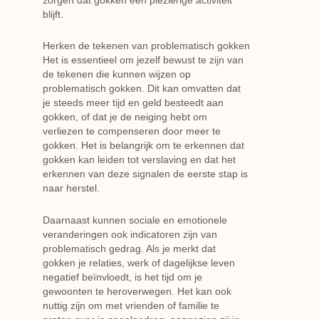
blijft.
Herken de tekenen van problematisch gokken
Het is essentieel om jezelf bewust te zijn van
de tekenen die kunnen wijzen op
problematisch gokken. Dit kan omvatten dat
je steeds meer tijd en geld besteedt aan
gokken, of dat je de neiging hebt om
verliezen te compenseren door meer te
gokken. Het is belangrijk om te erkennen dat
gokken kan leiden tot verslaving en dat het
erkennen van deze signalen de eerste stap is
naar herstel.
Daarnaast kunnen sociale en emotionele
veranderingen ook indicatoren zijn van
problematisch gedrag. Als je merkt dat
gokken je relaties, werk of dagelijkse leven
negatief beïnvloedt, is het tijd om je
gewoonten te heroverwegen. Het kan ook
nuttig zijn om met vrienden of familie te