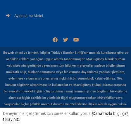
Aydınlatma Metni
F
T
Y
a
w
o
c
i
u
e
t
t
Bu web sitesi ve içindeki bilgiler Türkiye Barolar Birliği’nin meslek kurallarına göre ve
b
t
u
özellikle reklam yasağına uygun olarak tasarlanmıştır. Mazılıgüney hukuk Bürosu
o
e
b
web sitesinin içeriğinde yayınlanan tüm bilgi ve materyaller sadece bilgilendirme
o
r
e
k
maksatlı olup, bunların tamamına veya bir kısmına dayanılarak yapılan işlemlere,
eylemlere ve bunların sonuçlarına ilişkin hiçbir sorumluluk kabul edilmez. Söz
konusu bilgilerin aktarılması ile kullanıcılar ve Mazılıgüney Hukuk Bürosu arasında
bir avukat-müvekkil ilişkisi oluşturulması amaçlanmamıştır ve bilgilerin bu kişilerce
alınması hiçbir şekilde bu yönde bir ilişki oluşturmayacaktır. Müvekkiller veya
okuyucular hiçbir şekilde mevcut duruma ve özelliklerine ilişkin olarak uygun hukuki
veya başka herhangi bir profesyonel görüş almadan, Mazılıgüney Hukuk Bürosu web
Deneyiminizi geliştirmek için çerezler kullanıyoruz.
Daha fazla bilgi için
sitesinde yer alan herhangi bir hususa dayanarak bir eylemde bulunmamalıdırlar.
tıklayınız.
Mazılıgüney Hukuk Bürosu bu web sitesi aracılığıyla ulaşılan üçüncü kişilere ait
içeriklerden hiçbir şekilde sorumlu değildir.