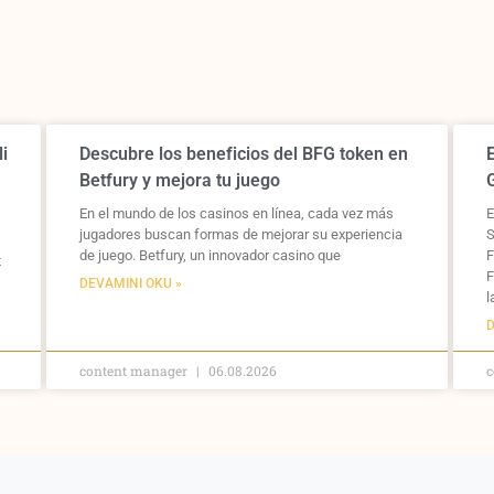
li
Descubre los beneficios del BFG token en
Betfury y mejora tu juego
G
En el mundo de los casinos en línea, cada vez más
E
jugadores buscan formas de mejorar su experiencia
S
de juego. Betfury, un innovador casino que
F
t
F
DEVAMINI OKU »
l
D
content manager
06.08.2026
c