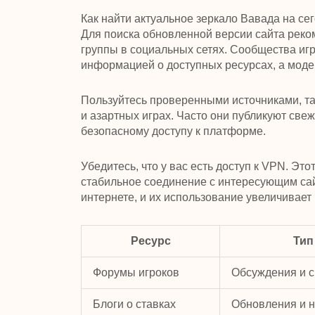
Как найти актуальное зеркало Вавада на се
Для поиска обновленной версии сайта рек
группы в социальных сетях. Сообщества иг
информацией о доступных ресурсах, а мод
Пользуйтесь проверенными источниками, та
и азартных играх. Часто они публикуют све
безопасному доступу к платформе.
Убедитесь, что у вас есть доступ к VPN. Эт
стабильное соединение с интересующим са
интернете, и их использование увеличивает
Ресурс
Тип
Форумы игроков
Обсуждения и 
Блоги о ставках
Обновления и н