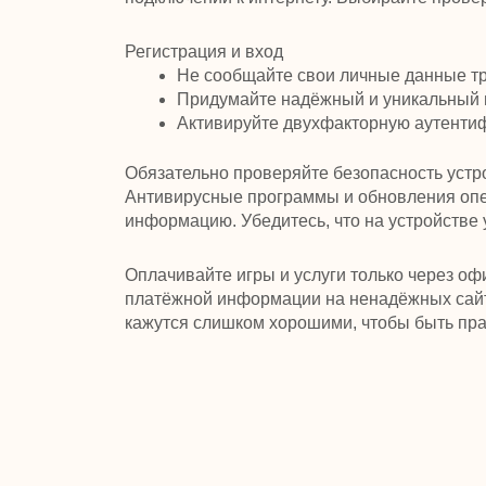
Регистрация и вход
Не сообщайте свои личные данные тр
Придумайте надёжный и уникальный 
Активируйте двухфакторную аутентиф
Обязательно проверяйте безопасность устро
Антивирусные программы и обновления опе
информацию. Убедитесь, что на устройстве
Оплачивайте игры и услуги только через о
платёжной информации на ненадёжных сайт
кажутся слишком хорошими, чтобы быть пра