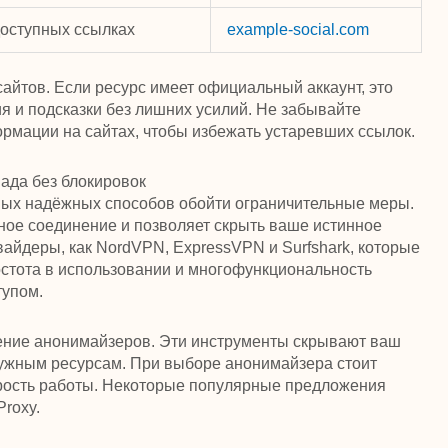
оступных ссылках
example-social.com
айтов. Если ресурс имеет официальный аккаунт, это
я и подсказки без лишних усилий. Не забывайте
рмации на сайтах, чтобы избежать устаревших ссылок.
ада без блокировок
мых надёжных способов обойти ограничительные меры.
ное соединение и позволяет скрыть ваше истинное
айдеры, как NordVPN, ExpressVPN и Surfshark, которые
остота в использовании и многофункциональность
тупом.
ние анонимайзеров. Эти инструменты скрывают ваш
 нужным ресурсам. При выборе анонимайзера стоит
орость работы. Некоторые популярные предложения
Proxy.