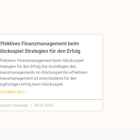
Effektives Finanzmanagement beim
lücksspiel Strategien für den Erfolg
ffektives Finanzmanagement beim Glücksspiel
trategien für den Erfolg Die Grundlagen des
inanzmanagements im Glücksspiel Ein effektives
inanzmanagement ist entscheidend für den
angfristigen Erfolg beim Glücksspiel.
EVAMINI OKU »
ontent manager
05.08.2026