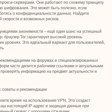
 прокси-серверами. Они работают по схожему принципу
ю шифрования. Это может быть полезно, если
аботясь о конфиденциальности данных. Найдите
й скорости и возможных рисков.
ункциями анонимности – ещё один шанс на успешный
, браузер Tor гарантирует высокий уровень
их уровнях. Это идеальный вариант для пользователей,
ть.
и рекомендациями на форумах и специализированных
форм часто делится рабочими ссылками и актуальными
 проверять информацию на предмет актуальности и
: советы и рекомендации
лите время на использование VPN. Это создаст
ваш настоящий IP-адрес и защищая данные при
ренный сервис с хорошими отзывами.