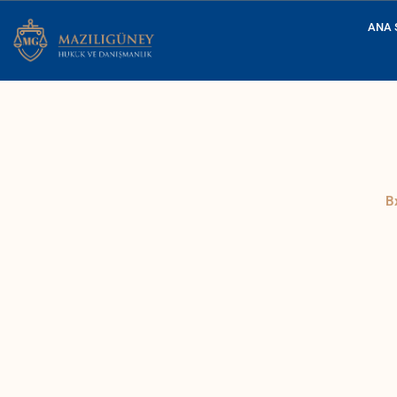
İçeriğe
ANA 
atla
Dans une analyse simple, casino en ligne nouveau désigne un sit
utilisateur et la manière dont les rubriques sont accessibles.
В