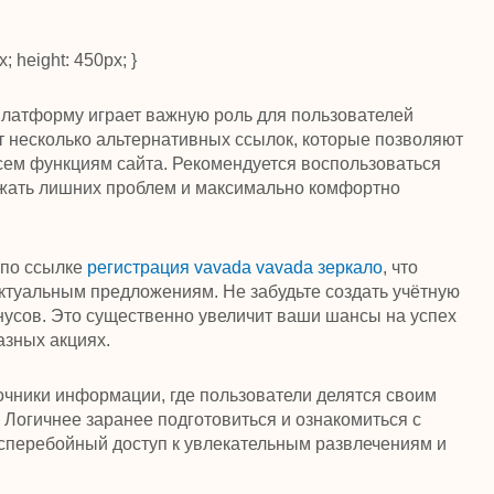
x; height: 450px; }
 платформу играет важную роль для пользователей
т несколько альтернативных ссылок, которые позволяют
всем функциям сайта. Рекомендуется воспользоваться
ежать лишних проблем и максимально комфортно
 по ссылке
регистрация vavada vavada зеркало
, что
актуальным предложениям. Не забудьте создать учётную
нусов. Это существенно увеличит ваши шансы на успех
азных акциях.
чники информации, где пользователи делятся своим
 Логичнее заранее подготовиться и ознакомиться с
сперебойный доступ к увлекательным развлечениям и