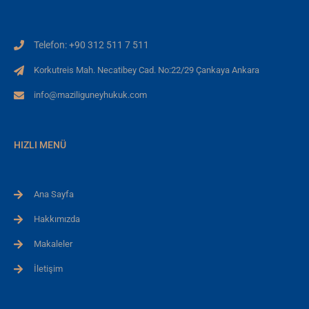
Telefon: +90 312 511 7 511
Korkutreis Mah. Necatibey Cad. No:22/29 Çankaya Ankara
info@maziliguneyhukuk.com
HIZLI MENÜ
Ana Sayfa
Hakkımızda
Makaleler
İletişim