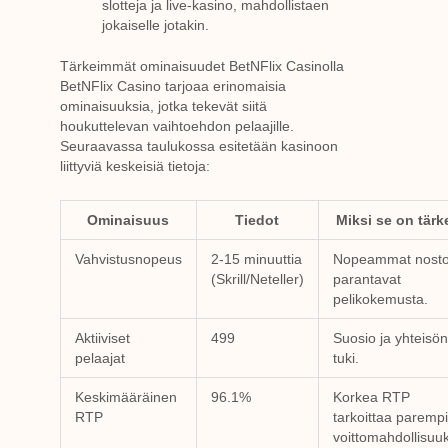
slotteja ja live-kasino, mahdollistaen
jokaiselle jotakin.
Tärkeimmät ominaisuudet BetNFlix Casinolla
BetNFlix Casino tarjoaa erinomaisia
ominaisuuksia, jotka tekevät siitä
houkuttelevan vaihtoehdon pelaajille.
Seuraavassa taulukossa esitetään kasinoon
liittyviä keskeisiä tietoja:
Ominaisuus
Tiedot
Miksi se on tärk
Vahvistusnopeus
2-15 minuuttia
Nopeammat nosto
(Skrill/Neteller)
parantavat
pelikokemusta.
Aktiiviset
499
Suosio ja yhteisön
pelaajat
tuki.
Keskimääräinen
96.1%
Korkea RTP
RTP
tarkoittaa paremp
voittomahdollisuuk