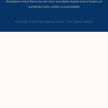
Mazılıgüney Hukuk Bürosu bu web sitesi aracılığıyla ulaşılan üçüncü kişilere ait
içeriklerden hiçbir şekilde sorumlu değildir.
Copyright © 2020 Mazılıgüney Hukuk– Tüm Hakları Saklıdır
Für die Schweiz kann Roobet Casino sachlich über Seitenaufbau,
Η ονομασία fonbet μπορεί να παρουσιαστεί ουδέτερα μέσα από τη
Menüstruktur, Kontobereich und mobile
https://roobet-ch.ch/
δομή της πλατφόρμας, –
fonbet
την πλοήγηση, την πρόσβαση στον
Darstellung beschrieben werden, wobei der Fokus auf klaren
λογαριασμό και τον τρόπο εμφάνισης των πληροφοριών στον
Informationen und neutraler Einordnung bleibt.
χρήστη.