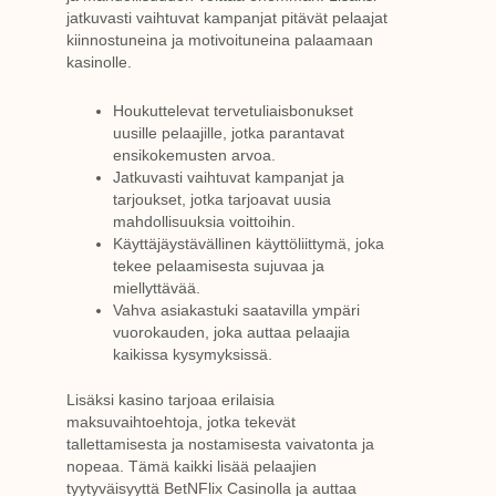
jatkuvasti vaihtuvat kampanjat pitävät pelaajat
kiinnostuneina ja motivoituneina palaamaan
kasinolle.
Houkuttelevat tervetuliaisbonukset
uusille pelaajille, jotka parantavat
ensikokemusten arvoa.
Jatkuvasti vaihtuvat kampanjat ja
tarjoukset, jotka tarjoavat uusia
mahdollisuuksia voittoihin.
Käyttäjäystävällinen käyttöliittymä, joka
tekee pelaamisesta sujuvaa ja
miellyttävää.
Vahva asiakastuki saatavilla ympäri
vuorokauden, joka auttaa pelaajia
kaikissa kysymyksissä.
Lisäksi kasino tarjoaa erilaisia
maksuvaihtoehtoja, jotka tekevät
tallettamisesta ja nostamisesta vaivatonta ja
nopeaa. Tämä kaikki lisää pelaajien
tyytyväisyyttä BetNFlix Casinolla ja auttaa