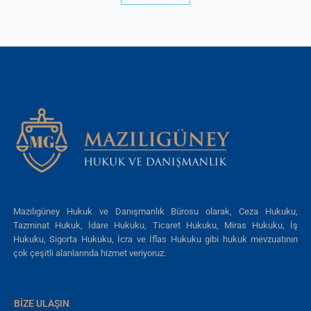
Mazılıgüney Hukuk ve Danışmanlık Bürosu olarak, Ceza Hukuku,
Tazminat Hukuk, İdare Hukuku, Ticaret Hukuku, Miras Hukuku, İş
Hukuku, Sigorta Hukuku, İcra ve İflas Hukuku gibi hukuk mevzuatının
çok çeşitli alanlarında hizmet veriyoruz.
BIZE ULAŞIN