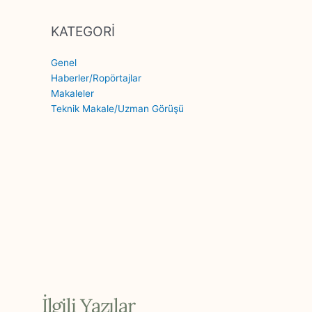
KATEGORİ
Genel
Haberler/Ropörtajlar
Makaleler
Teknik Makale/Uzman Görüşü
İlgili Yazılar