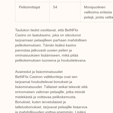
Pelitoimittajat
54
Monipuolinen
valikoima erilaisia
pelejä, joista valita
Taulukon tiedot osoittavat, että BetNFlix
Casino on laatukasino, joka on sitoutunut
tarjoamaan pelaajilleen parhaan mahdollisen
pelikokemuksen. Tämän lisäksi kasino
panostaa jatkuvasti uusien pelien ja
ominaisuuksien lisäämiseen, mikä pitää
pelikokemuksen tuoreena ja houkuttelevana.
Avainedut ja lisäominaisuudet
BetNFlix Casinon valttikortteja ovat sen
tarjoamat houkuttelevat bonukset ja
lisäominaisuudet. Tällaiset seikat tekevät siitä
erinomaisen valinnan pelaajille, jotka etsivät
mielekästä ja voittavaa pelikokemusta.
Bonukset, kuten tervetuliaiset ja
talletusbonukset, tarjoavat pelaajille lisäarvoa
ja mahdollisuuden voittaa enemmän. Lisäksi