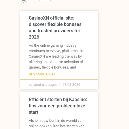
CasinoXN official site:
discover flexible bonuses
and trusted providers for
2026
As the online gaming industry
continues to evolve, platforms like
CasinoXN are leading the way by
offering an extensive selection of
games, flexible bonuses, and
DEVAMINI OKU »
content manager
07.08.2026
Efficiënt storten bij Kaasino:
tips voor een probleemloze
start
Als je nieuw bent in de wereld van
online gokken, kan het storten van