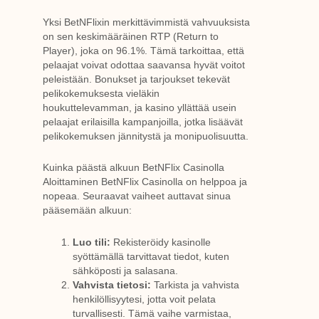
Yksi BetNFlixin merkittävimmistä vahvuuksista
on sen keskimääräinen RTP (Return to
Player), joka on 96.1%. Tämä tarkoittaa, että
pelaajat voivat odottaa saavansa hyvät voitot
peleistään. Bonukset ja tarjoukset tekevät
pelikokemuksesta vieläkin
houkuttelevamman, ja kasino yllättää usein
pelaajat erilaisilla kampanjoilla, jotka lisäävät
pelikokemuksen jännitystä ja monipuolisuutta.
Kuinka päästä alkuun BetNFlix Casinolla
Aloittaminen BetNFlix Casinolla on helppoa ja
nopeaa. Seuraavat vaiheet auttavat sinua
pääsemään alkuun:
Luo tili:
Rekisteröidy kasinolle
syöttämällä tarvittavat tiedot, kuten
sähköposti ja salasana.
Vahvista tietosi:
Tarkista ja vahvista
henkilöllisyytesi, jotta voit pelata
turvallisesti. Tämä vaihe varmistaa,