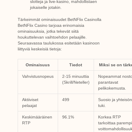
slotteja ja live-kasino, mahdollistaen
jokaiselle jotakin.
Tärkeimmät ominaisuudet BetNFlix Casinolla
BetNFlix Casino tarjoaa erinomaisia
ominaisuuksia, jotka tekevät siitä
houkuttelevan vaihtoehdon pelaajille.
Seuraavassa taulukossa esitetään kasinoon
liittyviä keskeisiä tietoja:
Ominaisuus
Tiedot
Miksi se on tärk
Vahvistusnopeus
2-15 minuuttia
Nopeammat nosto
(Skrill/Neteller)
parantavat
pelikokemusta.
Aktiiviset
499
Suosio ja yhteisön
pelaajat
tuki.
Keskimääräinen
96.1%
Korkea RTP
RTP
tarkoittaa paremp
voittomahdollisuuk