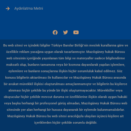
Aydınlatma Metni
F
T
Y
a
w
o
c
i
u
e
t
t
Bu web sitesi ve içindeki bilgiler Türkiye Barolar Birliği’nin meslek kurallarına göre ve
b
t
u
özellikle reklam yasağına uygun olarak tasarlanmıştır. Mazılıgüney hukuk Bürosu
o
e
b
web sitesinin içeriğinde yayınlanan tüm bilgi ve materyaller sadece bilgilendirme
o
r
e
k
maksatlı olup, bunların tamamına veya bir kısmına dayanılarak yapılan işlemlere,
eylemlere ve bunların sonuçlarına ilişkin hiçbir sorumluluk kabul edilmez. Söz
konusu bilgilerin aktarılması ile kullanıcılar ve Mazılıgüney Hukuk Bürosu arasında
bir avukat-müvekkil ilişkisi oluşturulması amaçlanmamıştır ve bilgilerin bu kişilerce
alınması hiçbir şekilde bu yönde bir ilişki oluşturmayacaktır. Müvekkiller veya
okuyucular hiçbir şekilde mevcut duruma ve özelliklerine ilişkin olarak uygun hukuki
veya başka herhangi bir profesyonel görüş almadan, Mazılıgüney Hukuk Bürosu web
sitesinde yer alan herhangi bir hususa dayanarak bir eylemde bulunmamalıdırlar.
Mazılıgüney Hukuk Bürosu bu web sitesi aracılığıyla ulaşılan üçüncü kişilere ait
içeriklerden hiçbir şekilde sorumlu değildir.