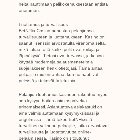
heitä nauttimaan pelikokemuksestaan entistä
enemmän.
Luottamus ja turvallisuus
BetNFlix Casino panostaa pelaajiensa
turvallisuuteen ja luottamukseen. Kasino on
saanut lisenssin arvostetulta viranomaiselta,
mikä takaa, että kaikki pelit ovat reiluja ja
läpinäkyviä. Tietosi ovat turvassa, ja kasino
käyttää moderneja salausmenetelmiä
suojellakseen henkilötietojasi. Tämä antaa
pelaajille mielenrauhaa, kun he nauttivat
peleistä ja tekevät talletuksia.
Pelaajien luottamus kasinoon rakentuu myös
sen kykyyn hoitaa asiakaspalvelua
erinomaisesti. Asiantunteva asiakastuki on
aina valmis auttamaan kysymyksissäsi ja
ongelmissa. Tämä tekee BetNFlixistä
turvallisen valinnan pelaajille, jotka arvostavat
turvallisuutta ja luotettavuutta online-
pelaamisessa. Kasino on sitoutunut