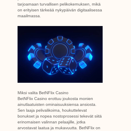
tarjoamaan turvallisen pelikokemuksen, mikä
on erityisen tärkeää nykypäivän digitaalisessa
maailmassa.
Miksi valita BetNFlix Casino
BetNFlix Casino erottuu joukosta monien
ainutlaatuisten ominaisuuksiensa ansiosta.
Sen laaja pelivalikoima, houkuttelevat
bonukset ja nopea nostoprosessi tekevät siitä
erinomaisen valinnan pelaajille, jotka
arvostavat laatua ja mukavuutta. BetNFlix on