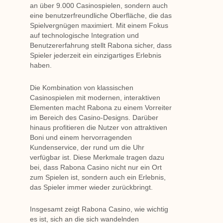
an über 9.000 Casinospielen, sondern auch
eine benutzerfreundliche Oberfläche, die das
Spielvergnügen maximiert. Mit einem Fokus
auf technologische Integration und
Benutzererfahrung stellt Rabona sicher, dass
Spieler jederzeit ein einzigartiges Erlebnis
haben.
Die Kombination von klassischen
Casinospielen mit modernen, interaktiven
Elementen macht Rabona zu einem Vorreiter
im Bereich des Casino-Designs. Darüber
hinaus profitieren die Nutzer von attraktiven
Boni und einem hervorragenden
Kundenservice, der rund um die Uhr
verfügbar ist. Diese Merkmale tragen dazu
bei, dass Rabona Casino nicht nur ein Ort
zum Spielen ist, sondern auch ein Erlebnis,
das Spieler immer wieder zurückbringt.
Insgesamt zeigt Rabona Casino, wie wichtig
es ist, sich an die sich wandelnden