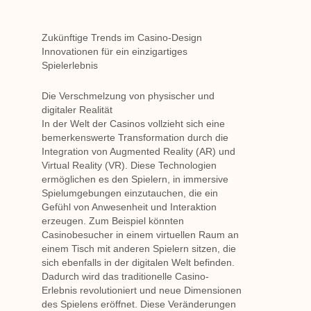
Zukünftige Trends im Casino-Design
Innovationen für ein einzigartiges
Spielerlebnis
Die Verschmelzung von physischer und
digitaler Realität
In der Welt der Casinos vollzieht sich eine
bemerkenswerte Transformation durch die
Integration von Augmented Reality (AR) und
Virtual Reality (VR). Diese Technologien
ermöglichen es den Spielern, in immersive
Spielumgebungen einzutauchen, die ein
Gefühl von Anwesenheit und Interaktion
erzeugen. Zum Beispiel könnten
Casinobesucher in einem virtuellen Raum an
einem Tisch mit anderen Spielern sitzen, die
sich ebenfalls in der digitalen Welt befinden.
Dadurch wird das traditionelle Casino-
Erlebnis revolutioniert und neue Dimensionen
des Spielens eröffnet. Diese Veränderungen