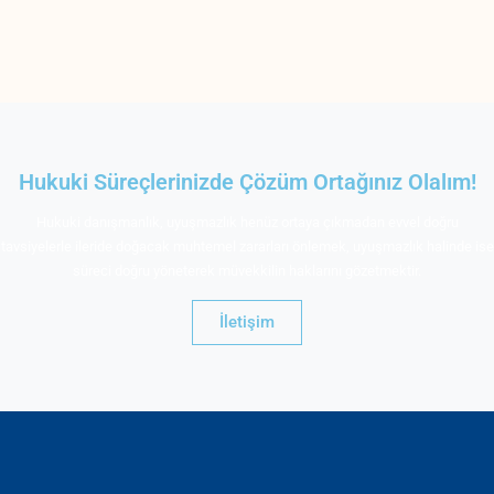
Hukuki Süreçlerinizde Çözüm Ortağınız Olalım!
Hukuki danışmanlık, uyuşmazlık henüz ortaya çıkmadan evvel doğru
tavsiyelerle ileride doğacak muhtemel zararları önlemek, uyuşmazlık halinde ise
süreci doğru yöneterek müvekkilin haklarını gözetmektir.
İletişim