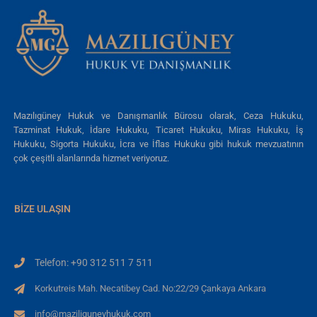
Mazılıgüney Hukuk ve Danışmanlık Bürosu olarak, Ceza Hukuku,
Tazminat Hukuk, İdare Hukuku, Ticaret Hukuku, Miras Hukuku, İş
Hukuku, Sigorta Hukuku, İcra ve İflas Hukuku gibi hukuk mevzuatının
çok çeşitli alanlarında hizmet veriyoruz.
BIZE ULAŞIN
Telefon: +90 312 511 7 511
Korkutreis Mah. Necatibey Cad. No:22/29 Çankaya Ankara
info@maziliguneyhukuk.com