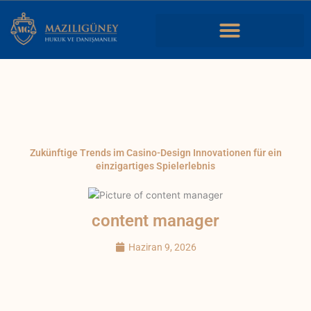
İçeriğe
atla
Dans une analyse simple, casino en ligne nouveau désigne un site
récent dont on
casino en ligne nouveau
observe l’interface,
l’organisation des jeux, l’espace utilisateur et la manière dont les
rubriques sont accessibles.
Zukünftige Trends im Casino-Design Innovationen für ein
einzigartiges Spielerlebnis
content manager
Haziran 9, 2026