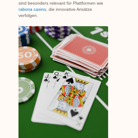
sind besonders relevant für Plattformen wie
rabona casino
, die innovative Ansätze
verfolgen.