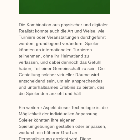
Die Kombination aus physischer und digitaler
Realität könnte auch die Art und Weise, wie
Turniere oder Veranstaltungen durchgeführt
werden, grundlegend verändern. Spieler
könnten an internationalen Turnieren
teilnehmen, ohne ihr Heimatland zu
verlassen, und dabei dennoch das Gefühl
haben, Teil einer Gemeinschaft zu sein. Die
Gestaltung solcher virtueller Räume wird
entscheidend sein, um ein ansprechendes
und unterhaltsames Erlebnis zu bieten, das
die Spielenden anzieht und hält.
Ein weiterer Aspekt dieser Technologie ist die
Möglichkeit der individuellen Anpassung.
Spieler könnten ihre eigenen
Spielumgebungen gestalten oder anpassen,
wodurch ein höherer Grad an
Personalisierung erreicht wird. Diese