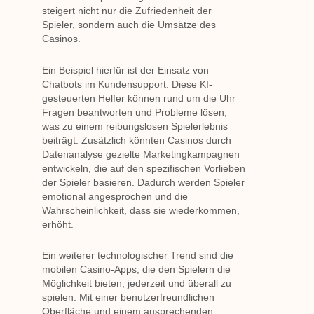
steigert nicht nur die Zufriedenheit der
Spieler, sondern auch die Umsätze des
Casinos.
Ein Beispiel hierfür ist der Einsatz von
Chatbots im Kundensupport. Diese KI-
gesteuerten Helfer können rund um die Uhr
Fragen beantworten und Probleme lösen,
was zu einem reibungslosen Spielerlebnis
beiträgt. Zusätzlich könnten Casinos durch
Datenanalyse gezielte Marketingkampagnen
entwickeln, die auf den spezifischen Vorlieben
der Spieler basieren. Dadurch werden Spieler
emotional angesprochen und die
Wahrscheinlichkeit, dass sie wiederkommen,
erhöht.
Ein weiterer technologischer Trend sind die
mobilen Casino-Apps, die den Spielern die
Möglichkeit bieten, jederzeit und überall zu
spielen. Mit einer benutzerfreundlichen
Oberfläche und einem ansprechenden