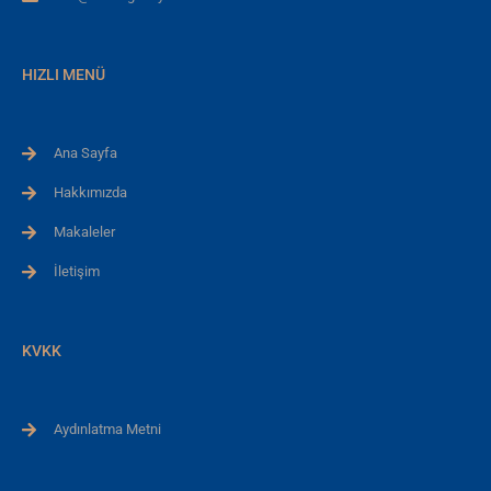
HIZLI MENÜ
Ana Sayfa
Hakkımızda
Makaleler
İletişim
KVKK
Aydınlatma Metni