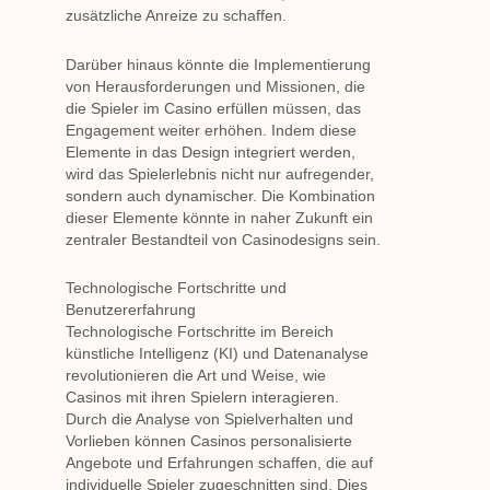
zusätzliche Anreize zu schaffen.
Darüber hinaus könnte die Implementierung
von Herausforderungen und Missionen, die
die Spieler im Casino erfüllen müssen, das
Engagement weiter erhöhen. Indem diese
Elemente in das Design integriert werden,
wird das Spielerlebnis nicht nur aufregender,
sondern auch dynamischer. Die Kombination
dieser Elemente könnte in naher Zukunft ein
zentraler Bestandteil von Casinodesigns sein.
Technologische Fortschritte und
Benutzererfahrung
Technologische Fortschritte im Bereich
künstliche Intelligenz (KI) und Datenanalyse
revolutionieren die Art und Weise, wie
Casinos mit ihren Spielern interagieren.
Durch die Analyse von Spielverhalten und
Vorlieben können Casinos personalisierte
Angebote und Erfahrungen schaffen, die auf
individuelle Spieler zugeschnitten sind. Dies