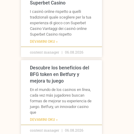
Superbet Casino
I casinò online rispetto a quelli
tradizionali quale scegliere per la tua
esperienza di gioco con Superbet
Casino Vantaggi dei casinò online
Superbet Casino rispetto
DEVAMINI OKU »
content manager
06.08.2026
Descubre los beneficios del
BFG token en Betfury y
mejora tu juego
En el mundo de los casinos en línea,
cada vez más jugadores buscan
formas de mejorar su experiencia de
juego. Betfury, un innovador casino
que
DEVAMINI OKU »
content manager
06.08.2026