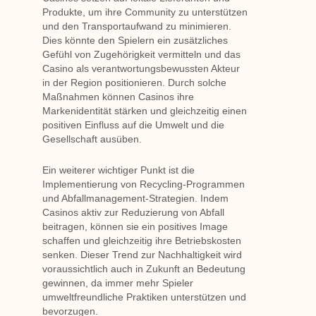
Produkte, um ihre Community zu unterstützen
und den Transportaufwand zu minimieren.
Dies könnte den Spielern ein zusätzliches
Gefühl von Zugehörigkeit vermitteln und das
Casino als verantwortungsbewussten Akteur
in der Region positionieren. Durch solche
Maßnahmen können Casinos ihre
Markenidentität stärken und gleichzeitig einen
positiven Einfluss auf die Umwelt und die
Gesellschaft ausüben.
Ein weiterer wichtiger Punkt ist die
Implementierung von Recycling-Programmen
und Abfallmanagement-Strategien. Indem
Casinos aktiv zur Reduzierung von Abfall
beitragen, können sie ein positives Image
schaffen und gleichzeitig ihre Betriebskosten
senken. Dieser Trend zur Nachhaltigkeit wird
voraussichtlich auch in Zukunft an Bedeutung
gewinnen, da immer mehr Spieler
umweltfreundliche Praktiken unterstützen und
bevorzugen.