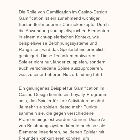
Die Rolle von Gamification im Casino-Design
Gamification ist ein zunehmend wichtiger
Bestandteil moderner Casinokonzepte. Durch
die Anwendung von spieltypischen Elementen
in einem nicht-spielerischen Kontext, wie
beispielsweise Belohnungssysteme und
Ranglisten, wird das Spielerlebnis erheblich
gesteigert. Diese Techniken motivieren
Spieler nicht nur, länger zu spielen, sondern
auch verschiedene Spiele auszuprobieren,
was zu einer höheren Nutzerbindung führt.
Ein gelungenes Beispiel für Gamification im
Casino-Design könnte ein Loyalty-Programm
sein, das Spieler für ihre Aktivitäten belohnt.
Je mehr sie spielen, desto mehr Punkte
sammeln sie, die gegen verschiedene
Prämien eingelöst werden können. Diese Art
von Belohnungssystem könnte auch soziale
Elemente integrieren, bei denen Spieler mit
Freunden konkurrieren können, um