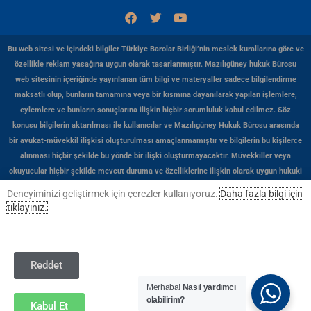
F
T
Y
a
w
o
c
i
u
e
t
t
Bu web sitesi ve içindeki bilgiler Türkiye Barolar Birliği’nin meslek kurallarına göre ve
b
t
u
özellikle reklam yasağına uygun olarak tasarlanmıştır. Mazılıgüney hukuk Bürosu
o
e
b
web sitesinin içeriğinde yayınlanan tüm bilgi ve materyaller sadece bilgilendirme
o
r
e
k
maksatlı olup, bunların tamamına veya bir kısmına dayanılarak yapılan işlemlere,
eylemlere ve bunların sonuçlarına ilişkin hiçbir sorumluluk kabul edilmez. Söz
konusu bilgilerin aktarılması ile kullanıcılar ve Mazılıgüney Hukuk Bürosu arasında
bir avukat-müvekkil ilişkisi oluşturulması amaçlanmamıştır ve bilgilerin bu kişilerce
alınması hiçbir şekilde bu yönde bir ilişki oluşturmayacaktır. Müvekkiller veya
okuyucular hiçbir şekilde mevcut duruma ve özelliklerine ilişkin olarak uygun hukuki
veya başka herhangi bir profesyonel görüş almadan, Mazılıgüney Hukuk Bürosu web
Deneyiminizi geliştirmek için çerezler kullanıyoruz.
Daha fazla bilgi için
sitesinde yer alan herhangi bir hususa dayanarak bir eylemde bulunmamalıdırlar.
tıklayınız.
Mazılıgüney Hukuk Bürosu bu web sitesi aracılığıyla ulaşılan üçüncü kişilere ait
içeriklerden hiçbir şekilde sorumlu değildir.
Reddet
Copyright © 2020 Mazılıgüney Hukuk– Tüm Hakları Saklıdır
Merhaba!
Nasıl yardımcı
olabilirim?
Kabul Et