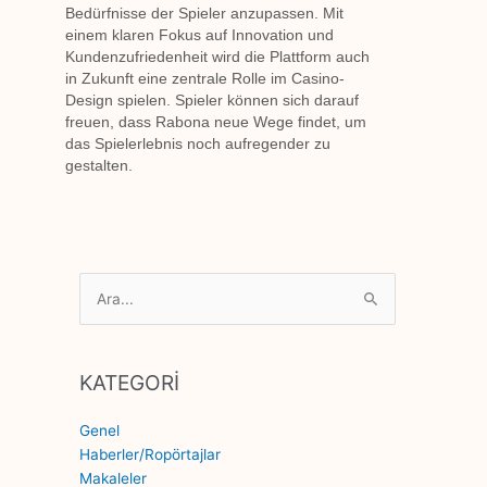
Bedürfnisse der Spieler anzupassen. Mit
einem klaren Fokus auf Innovation und
Kundenzufriedenheit wird die Plattform auch
in Zukunft eine zentrale Rolle im Casino-
Design spielen. Spieler können sich darauf
freuen, dass Rabona neue Wege findet, um
das Spielerlebnis noch aufregender zu
gestalten.
Search
for:
KATEGORİ
Genel
Haberler/Ropörtajlar
Makaleler