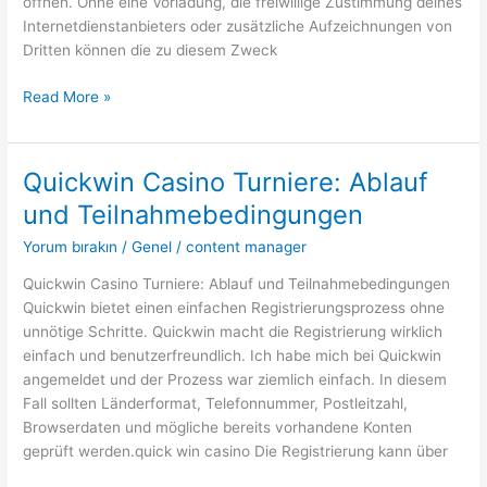
öffnen. Ohne eine Vorladung, die freiwillige Zustimmung deines
Internetdienstanbieters oder zusätzliche Aufzeichnungen von
Dritten können die zu diesem Zweck
Read More »
Quickwin Casino Turniere: Ablauf
Quickwin
Casino
und Teilnahmebedingungen
Turniere:
Yorum bırakın
/
Genel
/
content manager
Ablauf
und
Quickwin Casino Turniere: Ablauf und Teilnahmebedingungen
Teilnahmebedingungen
Quickwin bietet einen einfachen Registrierungsprozess ohne
unnötige Schritte. Quickwin macht die Registrierung wirklich
einfach und benutzerfreundlich. Ich habe mich bei Quickwin
angemeldet und der Prozess war ziemlich einfach. In diesem
Fall sollten Länderformat, Telefonnummer, Postleitzahl,
Browserdaten und mögliche bereits vorhandene Konten
geprüft werden.quick win casino Die Registrierung kann über