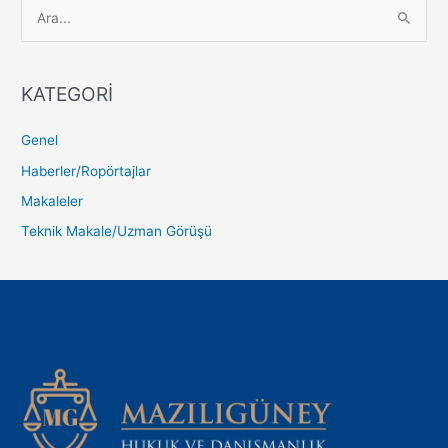
S
e
a
KATEGORİ
r
c
Genel
h
Haberler/Ropörtajlar
f
Makaleler
o
Teknik Makale/Uzman Görüşü
r
: