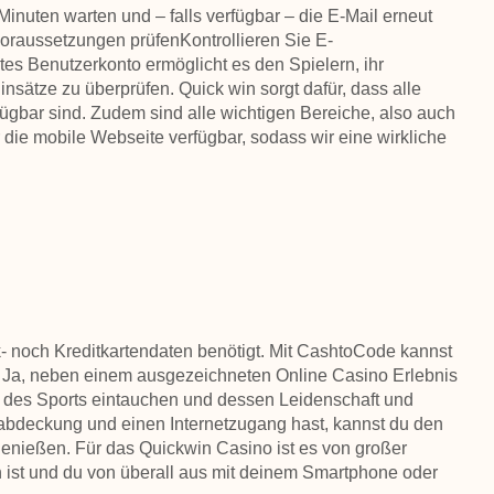
inuten warten und – falls verfügbar – die E-Mail erneut
oraussetzungen prüfenKontrollieren Sie E-
tes Benutzerkonto ermöglicht es den Spielern, ihr
nsätze zu überprüfen. Quick win sorgt dafür, dass alle
rfügbar sind. Zudem sind alle wichtigen Bereiche, also auch
die mobile Webseite verfügbar, sodass wir eine wirkliche
 noch Kreditkartendaten benötigt. Mit CashtoCode kannst
n. Ja, neben einem ausgezeichneten Online Casino Erlebnis
t des Sports eintauchen und dessen Leidenschaft und
abdeckung und einen Internetzugang hast, kannst du den
genießen. Für das Quickwin Casino ist es von großer
 ist und du von überall aus mit deinem Smartphone oder