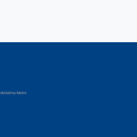
dınlatma Metni