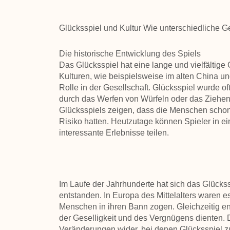
Glücksspiel und Kultur Wie unterschiedliche 
Die historische Entwicklung des Spiels
Das Glücksspiel hat eine lange und vielfältige G
Kulturen, wie beispielsweise im alten China un
Rolle in der Gesellschaft. Glücksspiel wurde o
durch das Werfen von Würfeln oder das Ziehe
Glücksspiels zeigen, dass die Menschen schon
Risiko hatten. Heutzutage können Spieler i
interessante Erlebnisse teilen.
Im Laufe der Jahrhunderte hat sich das Glücks
entstanden. In Europa des Mittelalters waren es
Menschen in ihren Bann zogen. Gleichzeitig ent
der Geselligkeit und des Vergnügens dienten. D
Veränderungen wider, bei denen Glücksspiel zu