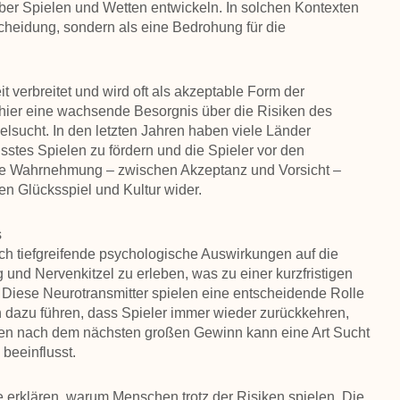
ber Spielen und Wetten entwickeln. In solchen Kontexten
scheidung, sondern als eine Bedrohung für die
it verbreitet und wird oft als akzeptable Form der
 hier eine wachsende Besorgnis über die Risiken des
elsucht. In den letzten Jahren haben viele Länder
tes Spielen zu fördern und die Spieler vor den
ale Wahrnehmung – zwischen Akzeptanz und Vorsicht –
en Glücksspiel und Kultur wider.
s
auch tiefgreifende psychologische Auswirkungen auf die
und Nervenkitzel zu erleben, was zu einer kurzfristigen
Diese Neurotransmitter spielen eine entscheidende Rolle
dazu führen, dass Spieler immer wieder zurückkehren,
ngen nach dem nächsten großen Gewinn kann eine Art Sucht
 beeinflusst.
e erklären, warum Menschen trotz der Risiken spielen. Die