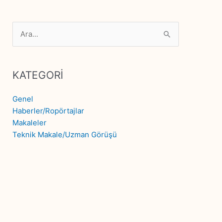
Search
for:
KATEGORİ
Genel
Haberler/Ropörtajlar
Makaleler
Teknik Makale/Uzman Görüşü