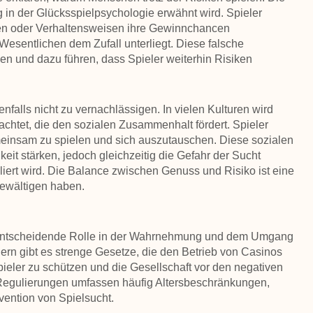
fig in der Glücksspielpsychologie erwähnt wird. Spieler
gien oder Verhaltensweisen ihre Gewinnchancen
esentlichen dem Zufall unterliegt. Diese falsche
n und dazu führen, dass Spieler weiterhin Risiken
nfalls nicht zu vernachlässigen. In vielen Kulturen wird
rachtet, die den sozialen Zusammenhalt fördert. Spieler
meinsam zu spielen und sich auszutauschen. Diese sozialen
eit stärken, jedoch gleichzeitig die Gefahr der Sucht
liert wird. Die Balance zwischen Genuss und Risiko ist eine
bewältigen haben.
l
e entscheidende Rolle in der Wahrnehmung und dem Umgang
ndern gibt es strenge Gesetze, die den Betrieb von Casinos
ieler zu schützen und die Gesellschaft vor den negativen
Regulierungen umfassen häufig Altersbeschränkungen,
ention von Spielsucht.