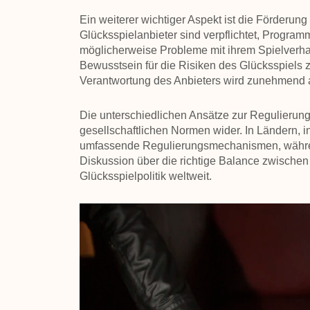
Ein weiterer wichtiger Aspekt ist die Förderu
Glücksspielanbieter sind verpflichtet, Program
möglicherweise Probleme mit ihrem Spielverhalt
Bewusstsein für die Risiken des Glücksspiels 
Verantwortung des Anbieters wird zunehmend al
Die unterschiedlichen Ansätze zur Regulierung
gesellschaftlichen Normen wider. In Ländern, in 
umfassende Regulierungsmechanismen, währen
Diskussion über die richtige Balance zwischen 
Glücksspielpolitik weltweit.