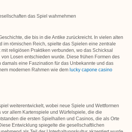
Gesellschaften das Spiel wahrnehmen
eschichte, die bis in die Antike zurückreicht. In vielen alten
d im römischen Reich, spielte das Spielen eine zentrale
ft mit religiösen Praktiken verbunden, wo das Schicksal
n von Losen entschieden wurde. Diese frühen Formen des
 damals eine Faszination für das Unbekannte und das
n einem modernen Rahmen wie dem
lucky capone casino
spiel weiterentwickelt, wobei neue Spiele und Wettformen
 vor allem Kartenspiele und Würfelspiele, die die
standen die ersten Spielhallen und Casinos, die als Orte
iese Entwicklung spiegelte die gesellschaftlichen
nehmend als Teil der Unterhaltungskultur akzeptiert wurde.