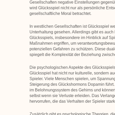
Gesellschaften negative Einstellungen gegenü
wird Glücksspiel nicht nur als persönliche Ent
gesellschaftliche Moral betrachtet.
In westlichen Gesellschaften ist Glücksspiel we
Unterhaltung gesehen. Allerdings gibt es auch
Glücksspiels, insbesondere im Hinblick auf Spi
Maßnahmen ergriffen, um verantwortungsbewuss
potenziellen Gefahren zu schützen. Diese du
spiegelt die Komplexität der Beziehung zwisch
Die psychologischen Aspekte des Glücksspiel
Glücksspiel hat nicht nur kulturelle, sondern 
Spieler. Viele Menschen spielen, um Spannung 
Steigerung des Glückshormons Dopamin führt. 
im Belohnungssystem des Gehirns und können 
selbst wenn sie Verluste erleiden. Das Verla
hervorrufen, die das Verhalten der Spieler stark
Zusätzlich gibt es psychologische Theorien, di