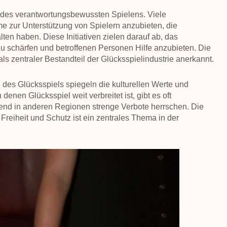
ng des verantwortungsbewussten Spielens. Viele
me zur Unterstützung von Spielern anzubieten, die
en haben. Diese Initiativen zielen darauf ab, das
zu schärfen und betroffenen Personen Hilfe anzubieten. Die
s zentraler Bestandteil der Glücksspielindustrie anerkannt.
 des Glücksspiels spiegeln die kulturellen Werte und
denen Glücksspiel weit verbreitet ist, gibt es oft
d in anderen Regionen strenge Verbote herrschen. Die
Freiheit und Schutz ist ein zentrales Thema in der