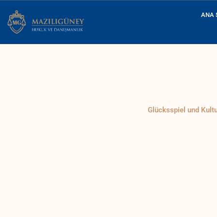
İçeriğe
ANA 
atla
Dans une analyse simple, casino en ligne nouveau désigne un sit
utilisateur et la manière dont les rubriques sont accessibles.
Glücksspiel und Kult