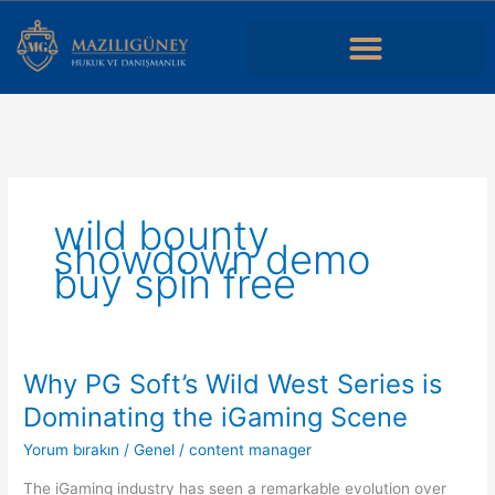
İçeriğe
atla
Dans une analyse simple, casino en ligne nouveau désigne un site
récent dont on
casino en ligne nouveau
observe l’interface,
l’organisation des jeux, l’espace utilisateur et la manière dont les
rubriques sont accessibles.
wild bounty
showdown demo
buy spin free
Why PG Soft’s Wild West Series is
Why
PG
Dominating the iGaming Scene
Soft’s
Yorum bırakın
/
Genel
/
content manager
Wild
West
The iGaming industry has seen a remarkable evolution over