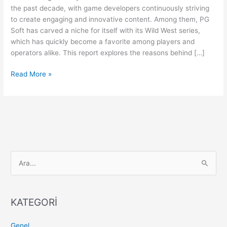
Series
the past decade, with game developers continuously striving
is
to create engaging and innovative content. Among them, PG
Dominating
Soft has carved a niche for itself with its Wild West series,
the
which has quickly become a favorite among players and
iGaming
operators alike. This report explores the reasons behind […]
Scene
Read More »
S
e
a
KATEGORİ
r
c
Genel