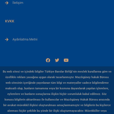
İletişim
KVKK
Aydınlatma Metni
F
T
Y
a
w
o
c
i
u
e
t
t
Bu web sitesi ve içindeki bilgiler Türkiye Barolar Birliği’nin meslek kurallarına göre ve
b
t
u
özellikle reklam yasağına uygun olarak tasarlanmıştır. Mazılıgüney hukuk Bürosu
o
e
b
web sitesinin içeriğinde yayınlanan tüm bilgi ve materyaller sadece bilgilendirme
o
r
e
k
maksatlı olup, bunların tamamına veya bir kısmına dayanılarak yapılan işlemlere,
eylemlere ve bunların sonuçlarına ilişkin hiçbir sorumluluk kabul edilmez. Söz
konusu bilgilerin aktarılması ile kullanıcılar ve Mazılıgüney Hukuk Bürosu arasında
bir avukat-müvekkil ilişkisi oluşturulması amaçlanmamıştır ve bilgilerin bu kişilerce
alınması hiçbir şekilde bu yönde bir ilişki oluşturmayacaktır. Müvekkiller veya